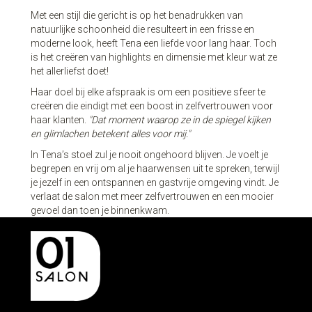
Met een stijl die gericht is op het benadrukken van
natuurlijke schoonheid die resulteert in een frisse en
moderne look, heeft Tena een liefde voor lang haar. Toch
is het creëren van highlights en dimensie met kleur wat ze
het allerliefst doet!
Haar doel bij elke afspraak is om een positieve sfeer te
creëren die eindigt met een boost in zelfvertrouwen voor
haar klanten.
"Dat moment waarop ze in de spiegel kijken
en glimlachen betekent alles voor mij."
In Tena’s stoel zul je nooit ongehoord blijven. Je voelt je
begrepen en vrij om al je haarwensen uit te spreken, terwijl
je jezelf in een ontspannen en gastvrije omgeving vindt. Je
verlaat de salon met meer zelfvertrouwen en een mooier
gevoel dan toen je binnenkwam.