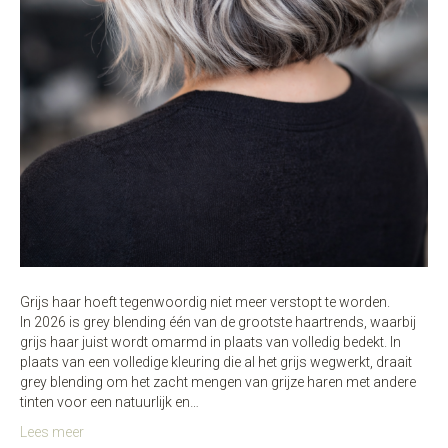
Grijs haar hoeft tegenwoordig niet meer verstopt te worden.
In 2026 is grey blending één van de grootste haartrends, waarbij
grijs haar juist wordt omarmd in plaats van volledig bedekt. In
plaats van een volledige kleuring die al het grijs wegwerkt, draait
grey blending om het zacht mengen van grijze haren met andere
tinten voor een natuurlijk en…
Lees meer