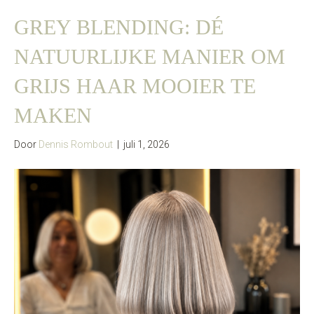
GREY BLENDING: DÉ
NATUURLIJKE MANIER OM
GRIJS HAAR MOOIER TE
MAKEN
Door
Dennis Rombout
|
juli 1, 2026