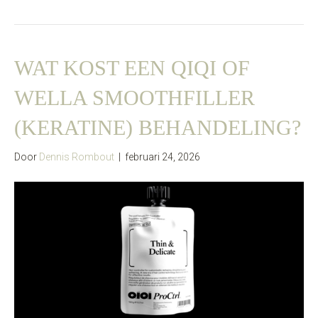
WAT KOST EEN QIQI OF
WELLA SMOOTHFILLER
(KERATINE) BEHANDELING?
Door
Dennis Rombout
|
februari 24, 2026