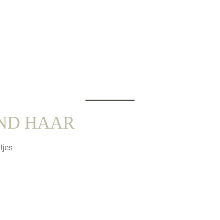
END HAAR
tjes.