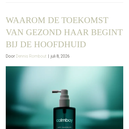
WAAROM DE TOEKOMST
VAN GEZOND HAAR BEGINT
BIJ DE HOOFDHUID
Door
Dennis Rombout
|
juli 8, 2026