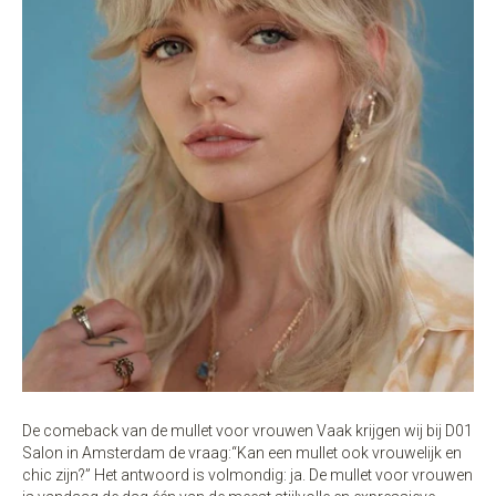
De comeback van de mullet voor vrouwen Vaak krijgen wij bij D01
Salon in Amsterdam de vraag:“Kan een mullet ook vrouwelijk en
chic zijn?” Het antwoord is volmondig: ja. De mullet voor vrouwen