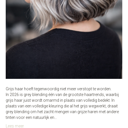
Grijs haar hoeft tegenwoordig niet meer verstopt te worden.
In 2026 is grey blending één van de grootste haartrends, waarbij
grijs haar juist wordt omarmd in plaats van volledig bedekt. In
plaats van een volledige kleuring die al het grijs wegwerkt, draait
grey blending om het zacht mengen van grijze haren met andere
tinten voor een natuurlijk en…
Lees meer