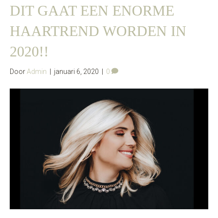
DIT GAAT EEN ENORME
HAARTREND WORDEN IN
2020!!
Door
Admin
|
januari 6, 2020
|
0