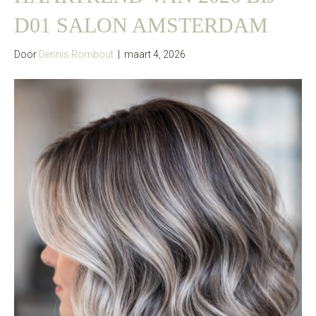
D01 SALON AMSTERDAM
Door
Dennis Rombout
|
maart 4, 2026