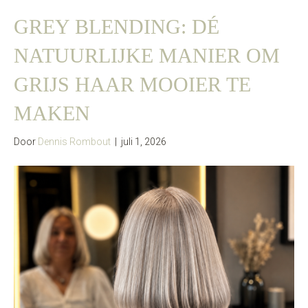
GREY BLENDING: DÉ
NATUURLIJKE MANIER OM
GRIJS HAAR MOOIER TE
MAKEN
Door
Dennis Rombout
|
juli 1, 2026